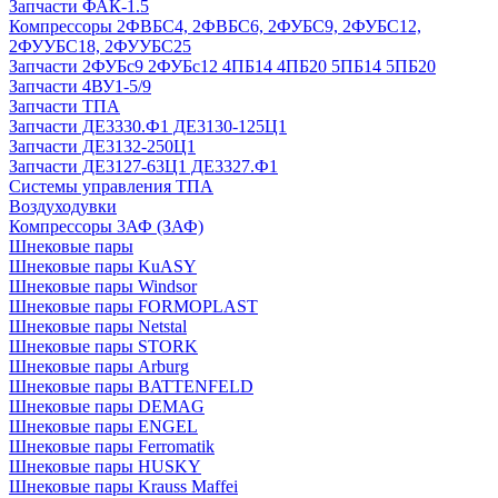
Запчасти ФАК-1.5
Компрессоры 2ФВБС4, 2ФВБС6, 2ФУБС9, 2ФУБС12,
2ФУУБС18, 2ФУУБС25
Запчасти 2ФУБс9 2ФУБс12 4ПБ14 4ПБ20 5ПБ14 5ПБ20
Запчасти 4ВУ1-5/9
Запчасти ТПА
Запчасти ДЕ3330.Ф1 ДЕ3130-125Ц1
Запчасти ДЕ3132-250Ц1
Запчасти ДЕ3127-63Ц1 ДЕ3327.Ф1
Системы управления ТПА
Воздуходувки
Компрессоры 3АФ (ЗАФ)
Шнековые пары
Шнековые пары KuASY
Шнековые пары Windsor
Шнековые пары FORMOPLAST
Шнековые пары Netstal
Шнековые пары STORK
Шнековые пары Arburg
Шнековые пары BATTENFELD
Шнековые пары DEMAG
Шнековые пары ENGEL
Шнековые пары Ferromatik
Шнековые пары HUSKY
Шнековые пары Krauss Maffei