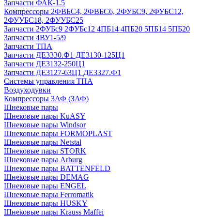
Запчасти ФАК-1.5
Компрессоры 2ФВБС4, 2ФВБС6, 2ФУБС9, 2ФУБС12,
2ФУУБС18, 2ФУУБС25
Запчасти 2ФУБс9 2ФУБс12 4ПБ14 4ПБ20 5ПБ14 5ПБ20
Запчасти 4ВУ1-5/9
Запчасти ТПА
Запчасти ДЕ3330.Ф1 ДЕ3130-125Ц1
Запчасти ДЕ3132-250Ц1
Запчасти ДЕ3127-63Ц1 ДЕ3327.Ф1
Системы управления ТПА
Воздуходувки
Компрессоры 3АФ (ЗАФ)
Шнековые пары
Шнековые пары KuASY
Шнековые пары Windsor
Шнековые пары FORMOPLAST
Шнековые пары Netstal
Шнековые пары STORK
Шнековые пары Arburg
Шнековые пары BATTENFELD
Шнековые пары DEMAG
Шнековые пары ENGEL
Шнековые пары Ferromatik
Шнековые пары HUSKY
Шнековые пары Krauss Maffei