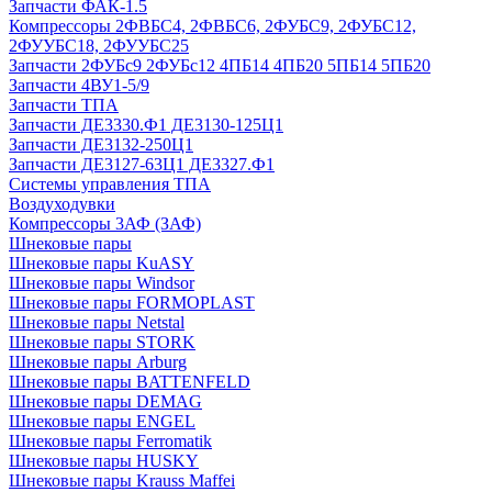
Запчасти ФАК-1.5
Компрессоры 2ФВБС4, 2ФВБС6, 2ФУБС9, 2ФУБС12,
2ФУУБС18, 2ФУУБС25
Запчасти 2ФУБс9 2ФУБс12 4ПБ14 4ПБ20 5ПБ14 5ПБ20
Запчасти 4ВУ1-5/9
Запчасти ТПА
Запчасти ДЕ3330.Ф1 ДЕ3130-125Ц1
Запчасти ДЕ3132-250Ц1
Запчасти ДЕ3127-63Ц1 ДЕ3327.Ф1
Системы управления ТПА
Воздуходувки
Компрессоры 3АФ (ЗАФ)
Шнековые пары
Шнековые пары KuASY
Шнековые пары Windsor
Шнековые пары FORMOPLAST
Шнековые пары Netstal
Шнековые пары STORK
Шнековые пары Arburg
Шнековые пары BATTENFELD
Шнековые пары DEMAG
Шнековые пары ENGEL
Шнековые пары Ferromatik
Шнековые пары HUSKY
Шнековые пары Krauss Maffei