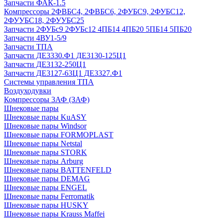
Запчасти ФАК-1.5
Компрессоры 2ФВБС4, 2ФВБС6, 2ФУБС9, 2ФУБС12,
2ФУУБС18, 2ФУУБС25
Запчасти 2ФУБс9 2ФУБс12 4ПБ14 4ПБ20 5ПБ14 5ПБ20
Запчасти 4ВУ1-5/9
Запчасти ТПА
Запчасти ДЕ3330.Ф1 ДЕ3130-125Ц1
Запчасти ДЕ3132-250Ц1
Запчасти ДЕ3127-63Ц1 ДЕ3327.Ф1
Системы управления ТПА
Воздуходувки
Компрессоры 3АФ (ЗАФ)
Шнековые пары
Шнековые пары KuASY
Шнековые пары Windsor
Шнековые пары FORMOPLAST
Шнековые пары Netstal
Шнековые пары STORK
Шнековые пары Arburg
Шнековые пары BATTENFELD
Шнековые пары DEMAG
Шнековые пары ENGEL
Шнековые пары Ferromatik
Шнековые пары HUSKY
Шнековые пары Krauss Maffei