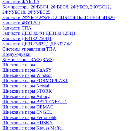
Запчасти ФАК-1.5
Компрессоры 2ФВБС4, 2ФВБС6, 2ФУБС9, 2ФУБС12,
2ФУУБС18, 2ФУУБС25
Запчасти 2ФУБс9 2ФУБс12 4ПБ14 4ПБ20 5ПБ14 5ПБ20
Запчасти 4ВУ1-5/9
Запчасти ТПА
Запчасти ДЕ3330.Ф1 ДЕ3130-125Ц1
Запчасти ДЕ3132-250Ц1
Запчасти ДЕ3127-63Ц1 ДЕ3327.Ф1
Системы управления ТПА
Воздуходувки
Компрессоры 3АФ (ЗАФ)
Шнековые пары
Шнековые пары KuASY
Шнековые пары Windsor
Шнековые пары FORMOPLAST
Шнековые пары Netstal
Шнековые пары STORK
Шнековые пары Arburg
Шнековые пары BATTENFELD
Шнековые пары DEMAG
Шнековые пары ENGEL
Шнековые пары Ferromatik
Шнековые пары HUSKY
Шнековые пары Krauss Maffei