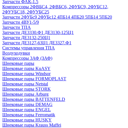
Запчасти ФАК-1.5
Компрессоры 2ФВБС4, 2ФВБС6, 2ФУБС9, 2ФУБС12,
2ФУУБС18, 2ФУУБС25
Запчасти 2ФУБс9 2ФУБс12 4ПБ14 4ПБ20 5ПБ14 5ПБ20
Запчасти 4ВУ1-5/9
Запчасти ТПА
Запчасти ДЕ3330.Ф1 ДЕ3130-125Ц1
Запчасти ДЕ3132-250Ц1
Запчасти ДЕ3127-63Ц1 ДЕ3327.Ф1
Системы управления ТПА
Воздуходувки
Компрессоры 3АФ (ЗАФ)
Шнековые пары
Шнековые пары KuASY
Шнековые пары Windsor
Шнековые пары FORMOPLAST
Шнековые пары Netstal
Шнековые пары STORK
Шнековые пары Arburg
Шнековые пары BATTENFELD
Шнековые пары DEMAG
Шнековые пары ENGEL
Шнековые пары Ferromatik
Шнековые пары HUSKY
Шнековые пары Krauss Maffei