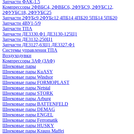
Запчасти ФАК-1.5
Компрессоры 2ФВБС4, 2ФВБС6, 2ФУБС9, 2ФУБС12,
2ФУУБС18, 2ФУУБС25
Запчасти 2ФУБс9 2ФУБс12 4ПБ14 4ПБ20 5ПБ14 5ПБ20
Запчасти 4ВУ1-5/9
Запчасти ТПА
Запчасти ДЕ3330.Ф1 ДЕ3130-125Ц1
Запчасти ДЕ3132-250Ц1
Запчасти ДЕ3127-63Ц1 ДЕ3327.Ф1
Системы управления ТПА
Воздуходувки
Компрессоры 3АФ (ЗАФ)
Шнековые пары
Шнековые пары KuASY
Шнековые пары Windsor
Шнековые пары FORMOPLAST
Шнековые пары Netstal
Шнековые пары STORK
Шнековые пары Arburg
Шнековые пары BATTENFELD
Шнековые пары DEMAG
Шнековые пары ENGEL
Шнековые пары Ferromatik
Шнековые пары HUSKY
Шнековые пары Krauss Maffei