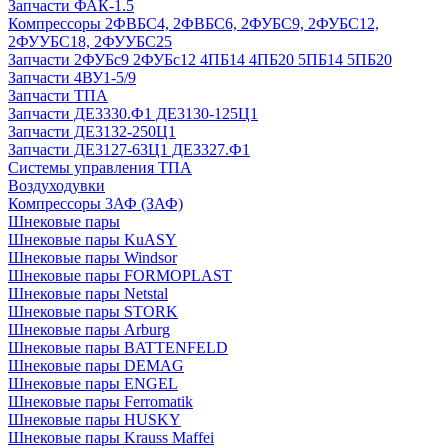
Запчасти ФАК-1.5
Компрессоры 2ФВБС4, 2ФВБС6, 2ФУБС9, 2ФУБС12,
2ФУУБС18, 2ФУУБС25
Запчасти 2ФУБс9 2ФУБс12 4ПБ14 4ПБ20 5ПБ14 5ПБ20
Запчасти 4ВУ1-5/9
Запчасти ТПА
Запчасти ДЕ3330.Ф1 ДЕ3130-125Ц1
Запчасти ДЕ3132-250Ц1
Запчасти ДЕ3127-63Ц1 ДЕ3327.Ф1
Системы управления ТПА
Воздуходувки
Компрессоры 3АФ (ЗАФ)
Шнековые пары
Шнековые пары KuASY
Шнековые пары Windsor
Шнековые пары FORMOPLAST
Шнековые пары Netstal
Шнековые пары STORK
Шнековые пары Arburg
Шнековые пары BATTENFELD
Шнековые пары DEMAG
Шнековые пары ENGEL
Шнековые пары Ferromatik
Шнековые пары HUSKY
Шнековые пары Krauss Maffei