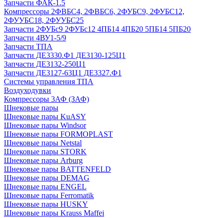
Запчасти ФАК-1.5
Компрессоры 2ФВБС4, 2ФВБС6, 2ФУБС9, 2ФУБС12,
2ФУУБС18, 2ФУУБС25
Запчасти 2ФУБс9 2ФУБс12 4ПБ14 4ПБ20 5ПБ14 5ПБ20
Запчасти 4ВУ1-5/9
Запчасти ТПА
Запчасти ДЕ3330.Ф1 ДЕ3130-125Ц1
Запчасти ДЕ3132-250Ц1
Запчасти ДЕ3127-63Ц1 ДЕ3327.Ф1
Системы управления ТПА
Воздуходувки
Компрессоры 3АФ (ЗАФ)
Шнековые пары
Шнековые пары KuASY
Шнековые пары Windsor
Шнековые пары FORMOPLAST
Шнековые пары Netstal
Шнековые пары STORK
Шнековые пары Arburg
Шнековые пары BATTENFELD
Шнековые пары DEMAG
Шнековые пары ENGEL
Шнековые пары Ferromatik
Шнековые пары HUSKY
Шнековые пары Krauss Maffei