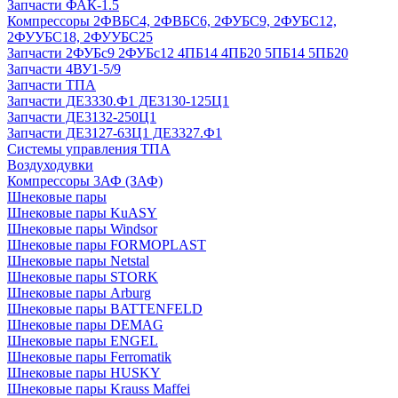
Запчасти ФАК-1.5
Компрессоры 2ФВБС4, 2ФВБС6, 2ФУБС9, 2ФУБС12,
2ФУУБС18, 2ФУУБС25
Запчасти 2ФУБс9 2ФУБс12 4ПБ14 4ПБ20 5ПБ14 5ПБ20
Запчасти 4ВУ1-5/9
Запчасти ТПА
Запчасти ДЕ3330.Ф1 ДЕ3130-125Ц1
Запчасти ДЕ3132-250Ц1
Запчасти ДЕ3127-63Ц1 ДЕ3327.Ф1
Системы управления ТПА
Воздуходувки
Компрессоры 3АФ (ЗАФ)
Шнековые пары
Шнековые пары KuASY
Шнековые пары Windsor
Шнековые пары FORMOPLAST
Шнековые пары Netstal
Шнековые пары STORK
Шнековые пары Arburg
Шнековые пары BATTENFELD
Шнековые пары DEMAG
Шнековые пары ENGEL
Шнековые пары Ferromatik
Шнековые пары HUSKY
Шнековые пары Krauss Maffei