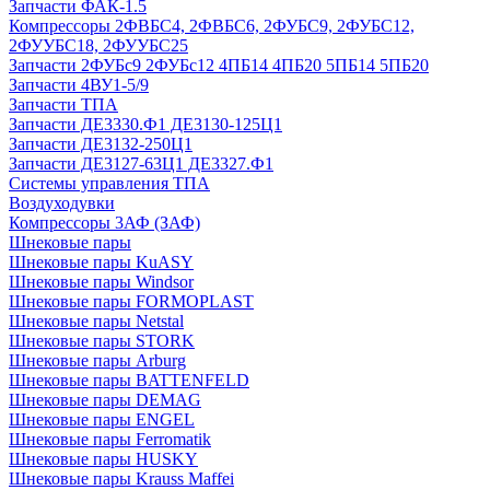
Запчасти ФАК-1.5
Компрессоры 2ФВБС4, 2ФВБС6, 2ФУБС9, 2ФУБС12,
2ФУУБС18, 2ФУУБС25
Запчасти 2ФУБс9 2ФУБс12 4ПБ14 4ПБ20 5ПБ14 5ПБ20
Запчасти 4ВУ1-5/9
Запчасти ТПА
Запчасти ДЕ3330.Ф1 ДЕ3130-125Ц1
Запчасти ДЕ3132-250Ц1
Запчасти ДЕ3127-63Ц1 ДЕ3327.Ф1
Системы управления ТПА
Воздуходувки
Компрессоры 3АФ (ЗАФ)
Шнековые пары
Шнековые пары KuASY
Шнековые пары Windsor
Шнековые пары FORMOPLAST
Шнековые пары Netstal
Шнековые пары STORK
Шнековые пары Arburg
Шнековые пары BATTENFELD
Шнековые пары DEMAG
Шнековые пары ENGEL
Шнековые пары Ferromatik
Шнековые пары HUSKY
Шнековые пары Krauss Maffei