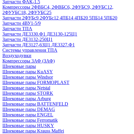
Запчасти ФАК-1.5
Компрессоры 2ФВБС4, 2ФВБС6, 2ФУБС9, 2ФУБС12,
2ФУУБС18, 2ФУУБС25
Запчасти 2ФУБс9 2ФУБс12 4ПБ14 4ПБ20 5ПБ14 5ПБ20
Запчасти 4ВУ1-5/9
Запчасти ТПА
Запчасти ДЕ3330.Ф1 ДЕ3130-125Ц1
Запчасти ДЕ3132-250Ц1
Запчасти ДЕ3127-63Ц1 ДЕ3327.Ф1
Системы управления ТПА
Воздуходувки
Компрессоры 3АФ (ЗАФ)
Шнековые пары
Шнековые пары KuASY
Шнековые пары Windsor
Шнековые пары FORMOPLAST
Шнековые пары Netstal
Шнековые пары STORK
Шнековые пары Arburg
Шнековые пары BATTENFELD
Шнековые пары DEMAG
Шнековые пары ENGEL
Шнековые пары Ferromatik
Шнековые пары HUSKY
Шнековые пары Krauss Maffei