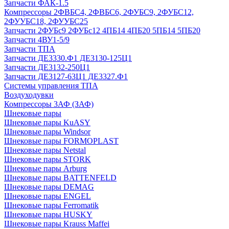
Запчасти ФАК-1.5
Компрессоры 2ФВБС4, 2ФВБС6, 2ФУБС9, 2ФУБС12,
2ФУУБС18, 2ФУУБС25
Запчасти 2ФУБс9 2ФУБс12 4ПБ14 4ПБ20 5ПБ14 5ПБ20
Запчасти 4ВУ1-5/9
Запчасти ТПА
Запчасти ДЕ3330.Ф1 ДЕ3130-125Ц1
Запчасти ДЕ3132-250Ц1
Запчасти ДЕ3127-63Ц1 ДЕ3327.Ф1
Системы управления ТПА
Воздуходувки
Компрессоры 3АФ (ЗАФ)
Шнековые пары
Шнековые пары KuASY
Шнековые пары Windsor
Шнековые пары FORMOPLAST
Шнековые пары Netstal
Шнековые пары STORK
Шнековые пары Arburg
Шнековые пары BATTENFELD
Шнековые пары DEMAG
Шнековые пары ENGEL
Шнековые пары Ferromatik
Шнековые пары HUSKY
Шнековые пары Krauss Maffei