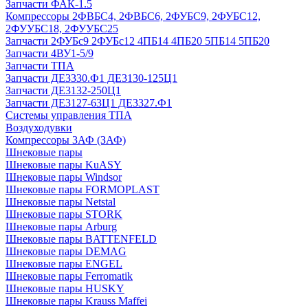
Запчасти ФАК-1.5
Компрессоры 2ФВБС4, 2ФВБС6, 2ФУБС9, 2ФУБС12,
2ФУУБС18, 2ФУУБС25
Запчасти 2ФУБс9 2ФУБс12 4ПБ14 4ПБ20 5ПБ14 5ПБ20
Запчасти 4ВУ1-5/9
Запчасти ТПА
Запчасти ДЕ3330.Ф1 ДЕ3130-125Ц1
Запчасти ДЕ3132-250Ц1
Запчасти ДЕ3127-63Ц1 ДЕ3327.Ф1
Системы управления ТПА
Воздуходувки
Компрессоры 3АФ (ЗАФ)
Шнековые пары
Шнековые пары KuASY
Шнековые пары Windsor
Шнековые пары FORMOPLAST
Шнековые пары Netstal
Шнековые пары STORK
Шнековые пары Arburg
Шнековые пары BATTENFELD
Шнековые пары DEMAG
Шнековые пары ENGEL
Шнековые пары Ferromatik
Шнековые пары HUSKY
Шнековые пары Krauss Maffei