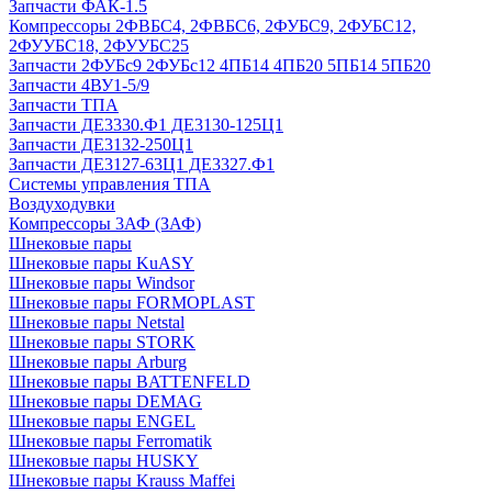
Запчасти ФАК-1.5
Компрессоры 2ФВБС4, 2ФВБС6, 2ФУБС9, 2ФУБС12,
2ФУУБС18, 2ФУУБС25
Запчасти 2ФУБс9 2ФУБс12 4ПБ14 4ПБ20 5ПБ14 5ПБ20
Запчасти 4ВУ1-5/9
Запчасти ТПА
Запчасти ДЕ3330.Ф1 ДЕ3130-125Ц1
Запчасти ДЕ3132-250Ц1
Запчасти ДЕ3127-63Ц1 ДЕ3327.Ф1
Системы управления ТПА
Воздуходувки
Компрессоры 3АФ (ЗАФ)
Шнековые пары
Шнековые пары KuASY
Шнековые пары Windsor
Шнековые пары FORMOPLAST
Шнековые пары Netstal
Шнековые пары STORK
Шнековые пары Arburg
Шнековые пары BATTENFELD
Шнековые пары DEMAG
Шнековые пары ENGEL
Шнековые пары Ferromatik
Шнековые пары HUSKY
Шнековые пары Krauss Maffei