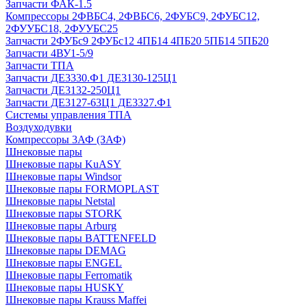
Запчасти ФАК-1.5
Компрессоры 2ФВБС4, 2ФВБС6, 2ФУБС9, 2ФУБС12,
2ФУУБС18, 2ФУУБС25
Запчасти 2ФУБс9 2ФУБс12 4ПБ14 4ПБ20 5ПБ14 5ПБ20
Запчасти 4ВУ1-5/9
Запчасти ТПА
Запчасти ДЕ3330.Ф1 ДЕ3130-125Ц1
Запчасти ДЕ3132-250Ц1
Запчасти ДЕ3127-63Ц1 ДЕ3327.Ф1
Системы управления ТПА
Воздуходувки
Компрессоры 3АФ (ЗАФ)
Шнековые пары
Шнековые пары KuASY
Шнековые пары Windsor
Шнековые пары FORMOPLAST
Шнековые пары Netstal
Шнековые пары STORK
Шнековые пары Arburg
Шнековые пары BATTENFELD
Шнековые пары DEMAG
Шнековые пары ENGEL
Шнековые пары Ferromatik
Шнековые пары HUSKY
Шнековые пары Krauss Maffei