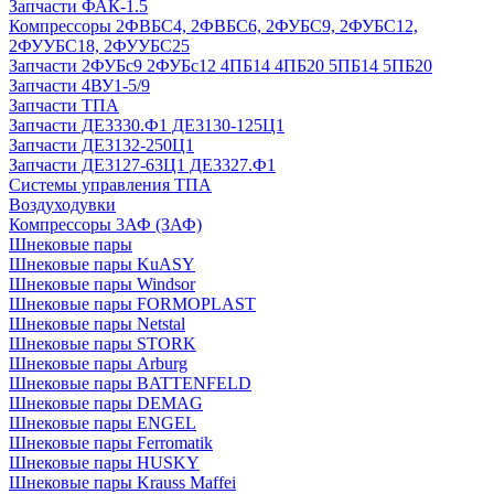
Запчасти ФАК-1.5
Компрессоры 2ФВБС4, 2ФВБС6, 2ФУБС9, 2ФУБС12,
2ФУУБС18, 2ФУУБС25
Запчасти 2ФУБс9 2ФУБс12 4ПБ14 4ПБ20 5ПБ14 5ПБ20
Запчасти 4ВУ1-5/9
Запчасти ТПА
Запчасти ДЕ3330.Ф1 ДЕ3130-125Ц1
Запчасти ДЕ3132-250Ц1
Запчасти ДЕ3127-63Ц1 ДЕ3327.Ф1
Системы управления ТПА
Воздуходувки
Компрессоры 3АФ (ЗАФ)
Шнековые пары
Шнековые пары KuASY
Шнековые пары Windsor
Шнековые пары FORMOPLAST
Шнековые пары Netstal
Шнековые пары STORK
Шнековые пары Arburg
Шнековые пары BATTENFELD
Шнековые пары DEMAG
Шнековые пары ENGEL
Шнековые пары Ferromatik
Шнековые пары HUSKY
Шнековые пары Krauss Maffei