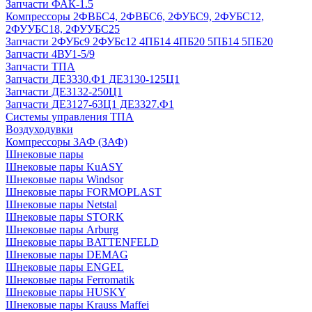
Запчасти ФАК-1.5
Компрессоры 2ФВБС4, 2ФВБС6, 2ФУБС9, 2ФУБС12,
2ФУУБС18, 2ФУУБС25
Запчасти 2ФУБс9 2ФУБс12 4ПБ14 4ПБ20 5ПБ14 5ПБ20
Запчасти 4ВУ1-5/9
Запчасти ТПА
Запчасти ДЕ3330.Ф1 ДЕ3130-125Ц1
Запчасти ДЕ3132-250Ц1
Запчасти ДЕ3127-63Ц1 ДЕ3327.Ф1
Системы управления ТПА
Воздуходувки
Компрессоры 3АФ (ЗАФ)
Шнековые пары
Шнековые пары KuASY
Шнековые пары Windsor
Шнековые пары FORMOPLAST
Шнековые пары Netstal
Шнековые пары STORK
Шнековые пары Arburg
Шнековые пары BATTENFELD
Шнековые пары DEMAG
Шнековые пары ENGEL
Шнековые пары Ferromatik
Шнековые пары HUSKY
Шнековые пары Krauss Maffei