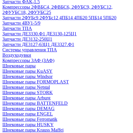
Запчасти ФАК-1.5
Компрессоры 2ФВБС4, 2ФВБС6, 2ФУБС9, 2ФУБС12,
2ФУУБС18, 2ФУУБС25
Запчасти 2ФУБс9 2ФУБс12 4ПБ14 4ПБ20 5ПБ14 5ПБ20
Запчасти 4ВУ1-5/9
Запчасти ТПА
Запчасти ДЕ3330.Ф1 ДЕ3130-125Ц1
Запчасти ДЕ3132-250Ц1
Запчасти ДЕ3127-63Ц1 ДЕ3327.Ф1
Системы управления ТПА
Воздуходувки
Компрессоры 3АФ (ЗАФ)
Шнековые пары
Шнековые пары KuASY
Шнековые пары Windsor
Шнековые пары FORMOPLAST
Шнековые пары Netstal
Шнековые пары STORK
Шнековые пары Arburg
Шнековые пары BATTENFELD
Шнековые пары DEMAG
Шнековые пары ENGEL
Шнековые пары Ferromatik
Шнековые пары HUSKY
Шнековые пары Krauss Maffei