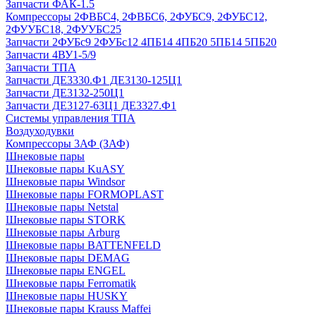
Запчасти ФАК-1.5
Компрессоры 2ФВБС4, 2ФВБС6, 2ФУБС9, 2ФУБС12,
2ФУУБС18, 2ФУУБС25
Запчасти 2ФУБс9 2ФУБс12 4ПБ14 4ПБ20 5ПБ14 5ПБ20
Запчасти 4ВУ1-5/9
Запчасти ТПА
Запчасти ДЕ3330.Ф1 ДЕ3130-125Ц1
Запчасти ДЕ3132-250Ц1
Запчасти ДЕ3127-63Ц1 ДЕ3327.Ф1
Системы управления ТПА
Воздуходувки
Компрессоры 3АФ (ЗАФ)
Шнековые пары
Шнековые пары KuASY
Шнековые пары Windsor
Шнековые пары FORMOPLAST
Шнековые пары Netstal
Шнековые пары STORK
Шнековые пары Arburg
Шнековые пары BATTENFELD
Шнековые пары DEMAG
Шнековые пары ENGEL
Шнековые пары Ferromatik
Шнековые пары HUSKY
Шнековые пары Krauss Maffei